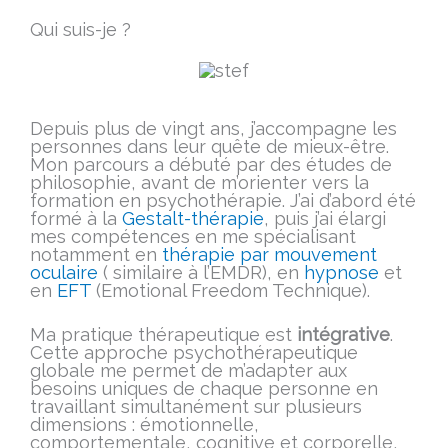
Qui suis-je ?
Depuis plus de vingt ans, j’accompagne les
personnes dans leur quête de mieux-être.
Mon parcours a débuté par des études de
philosophie, avant de m’orienter vers la
formation en psychothérapie. J’ai d’abord été
formé à la
Gestalt-thérapie
, puis j’ai élargi
mes compétences en me spécialisant
notamment en
thérapie par mouvement
oculaire
( similaire à l’EMDR), en
hypnose
et
en
EFT
(Emotional Freedom Technique).
Ma pratique thérapeutique est
intégrative
.
Cette approche psychothérapeutique
globale me permet de m’adapter aux
besoins uniques de chaque personne en
travaillant simultanément sur plusieurs
dimensions : émotionnelle,
comportementale, cognitive et corporelle,