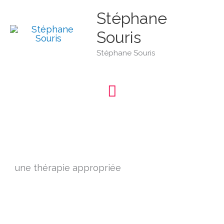
Aller
Menu
au
Stéphane
contenu
Souris
principal
Stéphane Souris
une thérapie appropriée