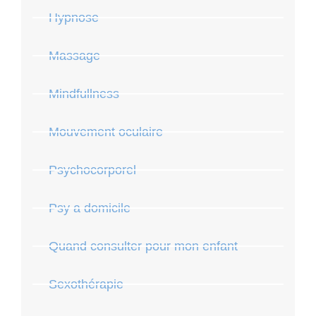
Hypnose
Massage
Mindfullness
Mouvement oculaire
Psychocorporel
Psy a domicile
Quand consulter pour mon enfant
Sexothérapie