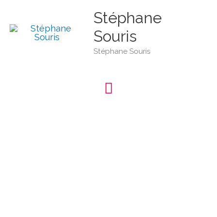
Aller
Menu
au
Stéphane
contenu
Souris
principal
Stéphane Souris