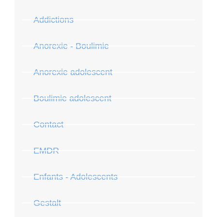
Addictions
Anorexie - Boulimie
Anorexie adolescent
Boulimie adolescent
Contact
EMDR
Enfants - Adolescents
Gestalt